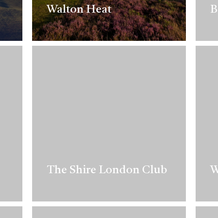
Walton Heat
B
The Shire London Club
W