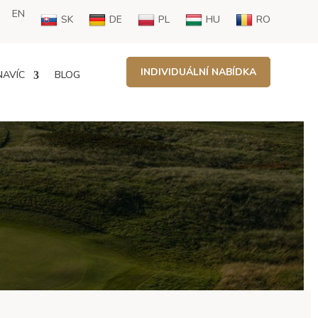
EN
SK
DE
PL
HU
RO
INDIVIDUÁLNÍ NABÍDKA
NAVÍC
BLOG