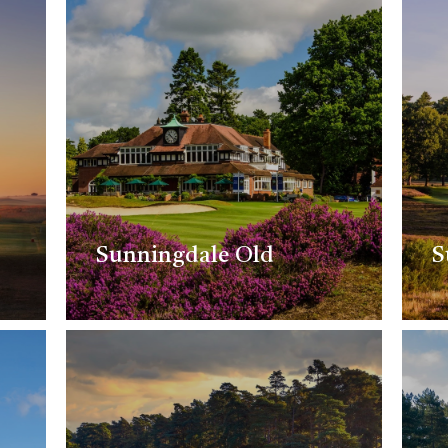
Sunningdale Old
S