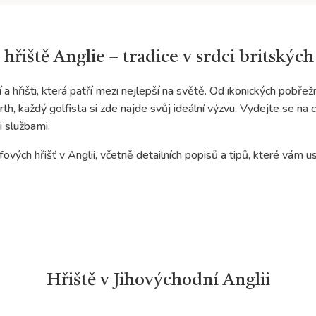
 hřiště Anglie – tradice v srdci britskýc
 a hřišti, která patří mezi nejlepší na světě. Od ikonických pobřež
, každý golfista si zde najde svůj ideální výzvu. Vydejte se na ce
i službami.
vých hřišť v Anglii, včetně detailních popisů a tipů, které vám us
Hřiště v Jihovýchodní Anglii