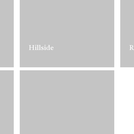
Hillside
R