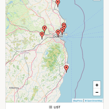
+
−
|
MapPress
© OpenStreetMap
LIST
Golf - Royal Dublin Golf Club