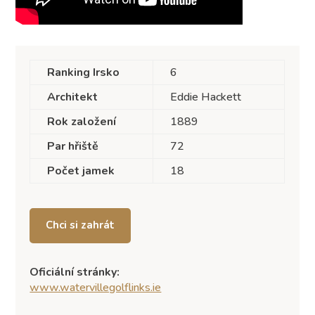
Ranking Irsko
6
Architekt
Eddie Hackett
Rok založení
1889
Par hřiště
72
Počet jamek
18
Chci si zahrát
Oficiální stránky:
www.watervillegolflinks.ie