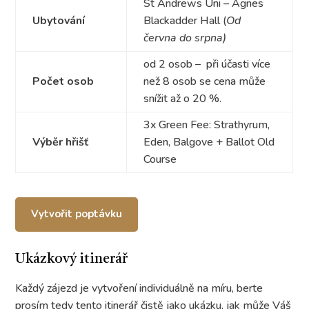
St Andrews Uni – Agnes
Ubytování
Blackadder Hall (
Od
června do srpna)
od 2 osob – při účasti více
Počet osob
než 8 osob se cena může
snížit až o 20 %.
3x Green Fee: Strathyrum,
Výběr hřišť
Eden, Balgove + Ballot Old
Course
Vytvořit poptávku
Ukázkový itinerář
Každý zájezd je vytvoření individuálně na míru, berte
prosím tedy tento itinerář čistě jako ukázku, jak může Váš