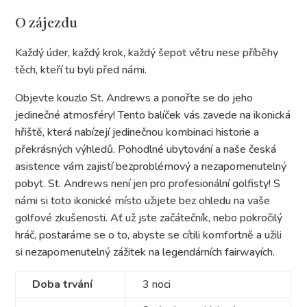
O zájezdu
Každý úder, každý krok, každý šepot větru nese příběhy
těch, kteří tu byli před námi.
Objevte kouzlo St. Andrews a ponořte se do jeho
jedinečné atmosféry! Tento balíček vás zavede na ikonická
hřiště, která nabízejí jedinečnou kombinaci historie a
překrásných výhledů. Pohodlné ubytování a naše česká
asistence vám zajistí bezproblémový a nezapomenutelný
pobyt. St. Andrews není jen pro profesionální golfisty! S
námi si toto ikonické místo užijete bez ohledu na vaše
golfové zkušenosti. Ať už jste začátečník, nebo pokročilý
hráč, postaráme se o to, abyste se cítili komfortně a užili
si nezapomenutelný zážitek na legendárních fairwayích.
Doba trvání
3 noci