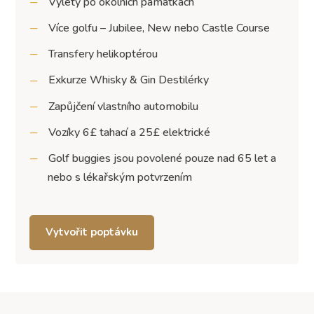
Výlety po okolních památkách
Více golfu – Jubilee, New nebo Castle Course
Transfery helikoptérou
Exkurze Whisky & Gin Destilérky
Zapůjčení vlastního automobilu
Vozíky 6£ tahací a 25£ elektrické
Golf buggies jsou povolené pouze nad 65 let a
nebo s lékařským potvrzením
Vytvořit poptávku