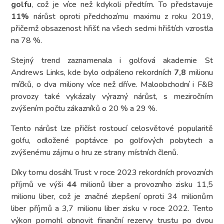
golfu
, což je více než kdykoli předtím. To představuje
11%
nárůst oproti předchozímu maximu z roku 2019,
přičemž obsazenost hřišť na všech sedmi hřištích vzrostla
na 78 %.
Stejný trend zaznamenala i golfová akademie St
Andrews Links, kde bylo odpáleno rekordních
7,8
milionu
míčků, o dva miliony více než dříve. Maloobchodní i F&B
provozy také vykázaly výrazný nárůst, s meziročním
zvýšením počtu zákazníků o 20 % a 29 %.
Tento nárůst lze přičíst rostoucí celosvětové popularitě
golfu, odložené poptávce po golfových pobytech a
zvýšenému zájmu o hru ze strany místních členů.
Díky tomu dosáhl Trust v roce 2023 rekordních provozních
příjmů ve výši
44
milionů liber a provozního zisku 11,5
milionu liber, což je značné zlepšení oproti 34 milionům
liber příjmů a 3,7 milionu liber zisku v roce 2022. Tento
výkon pomohl obnovit finanční rezervy trustu po dvou