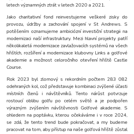
letech významných ztrát v letech 2020 a 2021.
Jako charitativní fond reinvestujeme veškeré zisky do
provozu, údržby a zachování spojení v St Andrews. S
potěšením oznamujeme ambiciózní investiční strategii na
modernizaci naší infrastruktury. Mezi hlavní projekty patří
několikaletá modernizace zavlažovacích systémů na všech
hřištích, rozšíření a modernizace klubovny Links a golfové
akademie a možnost celoročního otevření hřiště Castle
Course.
Rok 2023 byl zlomový s rekordním počtem 283 082
odehraných kol, což představuje kombinaci zvýšené účasti
místních členů i návštěvníků. Tento nárůst potvrzuje
rostoucí oblibu golfu po celém světě a je podpořen
výrazným zvýšením návštěvnosti Golfové akademie. S
ohledem na poptávku, kterou očekáváme i v roce 2024,
se zdá, že tento trend bude pokračovat, a my budeme
pracovat na tom, aby přístup na naše golfová hřiště zůstal