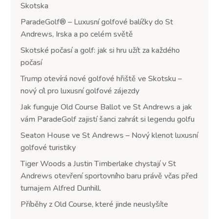
Skotska
ParadeGolf® – Luxusní golfové balíčky do St
Andrews, Irska a po celém světě
Skotské počasí a golf: jak si hru užít za každého
počasí
Trump otevírá nové golfové hřiště ve Skotsku –
nový cíl pro luxusní golfové zájezdy
Jak funguje Old Course Ballot ve St Andrews a jak
vám ParadeGolf zajistí šanci zahrát si legendu golfu
Seaton House ve St Andrews – Nový klenot luxusní
golfové turistiky
Tiger Woods a Justin Timberlake chystají v St
Andrews otevření sportovního baru právě včas před
turnajem Alfred Dunhill.
Příběhy z Old Course, které jinde neuslyšíte