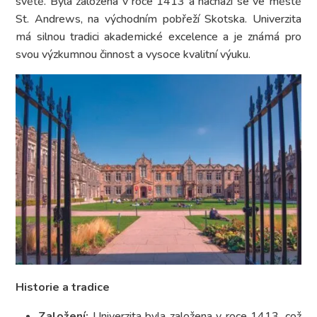
světě. Byla založena v roce 1413 a nachází se ve městě
St. Andrews, na východním pobřeží Skotska. Univerzita
má silnou tradici akademické excelence a je známá pro
svou výzkumnou činnost a vysoce kvalitní výuku.
Historie a tradice
Založení:
Univerzita byla založena v roce 1413, což