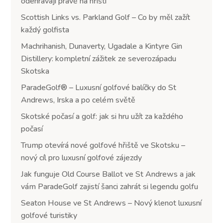
odehrávají právě na hřišti
Scottish Links vs. Parkland Golf – Co by měl zažít
každý golfista
Machrihanish, Dunaverty, Ugadale a Kintyre Gin
Distillery: kompletní zážitek ze severozápadu
Skotska
ParadeGolf® – Luxusní golfové balíčky do St
Andrews, Irska a po celém světě
Skotské počasí a golf: jak si hru užít za každého
počasí
Trump otevírá nové golfové hřiště ve Skotsku –
nový cíl pro luxusní golfové zájezdy
Jak funguje Old Course Ballot ve St Andrews a jak
vám ParadeGolf zajistí šanci zahrát si legendu golfu
Seaton House ve St Andrews – Nový klenot luxusní
golfové turistiky