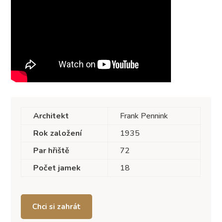
Architekt
Frank Pennink
Rok založení
1935
Par hřiště
72
Počet jamek
18
Chci si zahrát