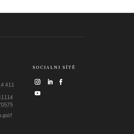
SOCIALNI SÍTĚ
14 411
41114
70575
.golf