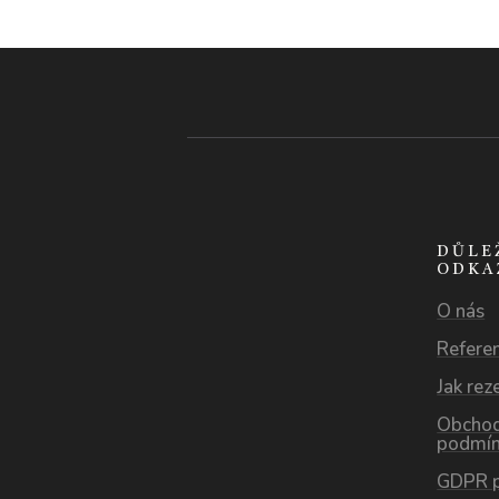
DŮLE
ODKA
O nás
Refere
Jak rez
Obchod
podmí
GDPR 