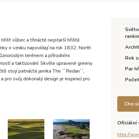
Světo
ranki
hřišť vůbec a třinácté nejstarší hřiště
Archi
ínky o vzniku napovídají na rok 1832. North
 různorodým terénem a přírodními
Rok z
stí a taktizování. Skvěle upravené greeny
Par hř
rčitě stojí patnáctá jamka The ´´Redan´´,
 pro svůj dokonalý design je inspirací pro
Počet
Chci s
Oficiální
http://ww