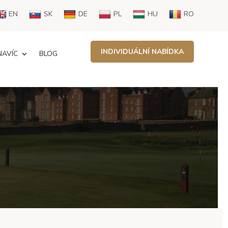
EN
SK
DE
PL
HU
RO
INDIVIDUÁLNÍ NABÍDKA
NAVÍC
BLOG