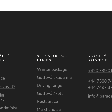
ŽITÉ
ST ANDREWS
RYCHLÝ
ZY
LINKS
KONTAKT
Winter package
+420 739 0
Golfová akademie
nce
+44 7588 7
Driving range
ervovat?
+44 7497 3
Golfová škola
ní
info@parade
nky
Restaurace
podmínky
Merchandise