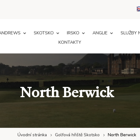
 ANDREWS
SKOTSKO
IRSKO
ANGLIE
SLUŽBY 
KONTAKTY
North Berwick
Úvodní stránka
Golfová hřiště Skotsko
North Berwick