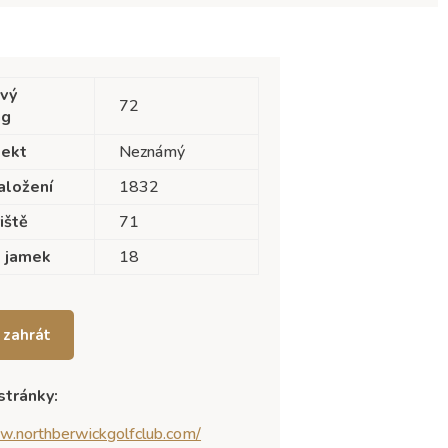
vý
72
ng
tekt
Neznámý
aložení
1832
iště
71
 jamek
18
i zahrát
 stránky:
w.northberwickgolfclub.com/